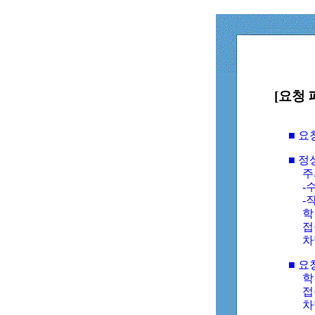
[요청 
■ 
■ 
주
-수
-
학
접
차
■ 요
학번
접속
차단