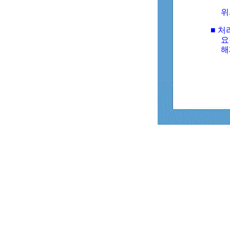
위
■ 처
요
해