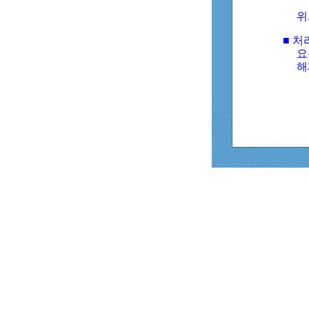
위
■ 처
요
해