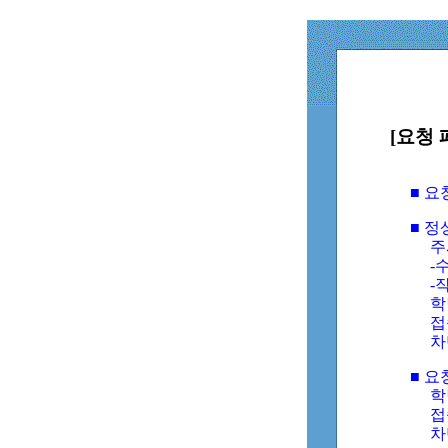
[요청 
■ 
■ 
주
-수
-
학
접
차
■ 요
학번
접속
차단