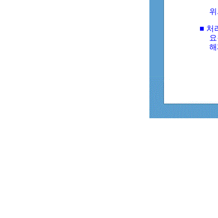
위
■ 처
요
해