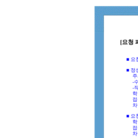
[요청 
■ 
■ 
주
-수
-
학
접
차
■ 요
학번
접속
차단